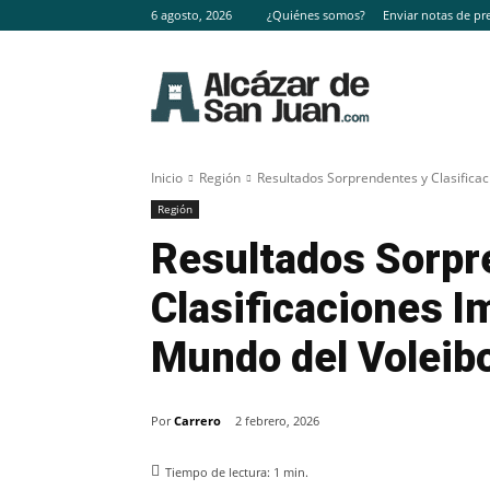
6 agosto, 2026
¿Quiénes somos?
Enviar notas de pr
Inicio
Región
Resultados Sorprendentes y Clasificac
Región
Resultados Sorpr
Clasificaciones I
Mundo del Voleibo
Por
Carrero
2 febrero, 2026
Tiempo de lectura:
1
min.