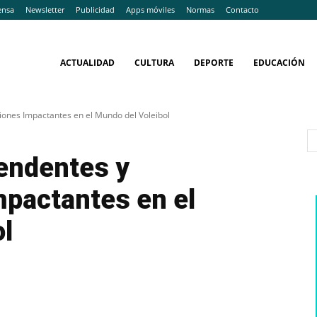
ensa
Newsletter
Publicidad
Apps móviles
Normas
Contacto
ACTUALIDAD
CULTURA
DEPORTE
EDUCACIÓN
iones Impactantes en el Mundo del Voleibol
endentes y
mpactantes en el
l