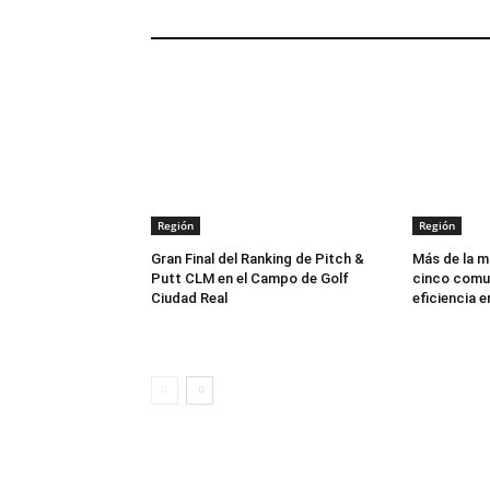
ARTÍCULOS RELACIONADOS
Región
Región
Gran Final del Ranking de Pitch &
Más de la mi
Putt CLM en el Campo de Golf
cinco comu
Ciudad Real
eficiencia 