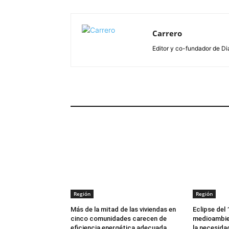
Carrero
Editor y co-fundador de Di
ARTÍCULOS RELACIONADOS
Región
Región
Más de la mitad de las viviendas en
Eclipse del
cinco comunidades carecen de
medioambien
eficiencia energética adecuada
la necesida