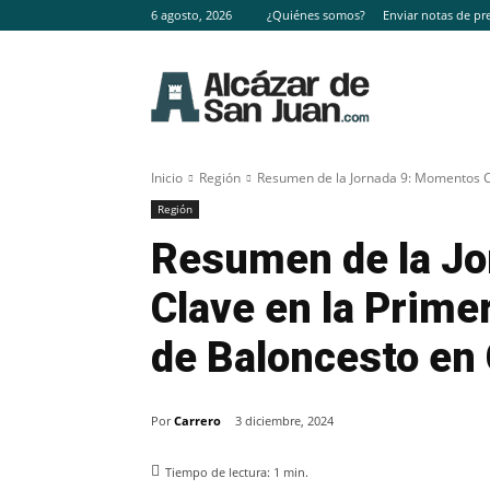
6 agosto, 2026
¿Quiénes somos?
Enviar notas de pr
Inicio
Región
Resumen de la Jornada 9: Momentos Cl
Región
Resumen de la J
Clave en la Prime
de Baloncesto en
Por
Carrero
3 diciembre, 2024
Tiempo de lectura:
1
min.