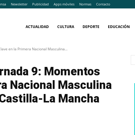
ensa
Newsletter
Publicidad
Apps móviles
Normas
Contacto
ACTUALIDAD
CULTURA
DEPORTE
EDUCACIÓN
ave en la Primera Nacional Masculina...
ornada 9: Momentos
ra Nacional Masculina
 Castilla-La Mancha