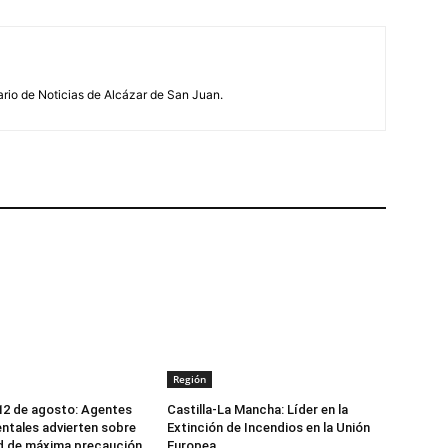
ario de Noticias de Alcázar de San Juan.
Región
 12 de agosto: Agentes
Castilla-La Mancha: Líder en la
tales advierten sobre
Extinción de Incendios en la Unión
d de máxima precaución
Europea