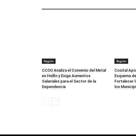
ARTÍCULOS RELACIONADOS
Región
Región
CCOO Analiza el Convenio del Metal
Cosital Apo
en Hellín y Exige Aumentos
Esquema de
Salariales para el Sector de la
Fortalecer 
Dependencia
los Municip