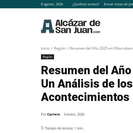
8 agosto, 2026
¿Quiénes somos?
Enviar notas de pr
Inicio
Región
Resumen del Año 2025 en Villarrubiero
Región
Resumen del Año 2
Un Análisis de los
Acontecimientos
Por
Carrero
4 enero, 2026
Tiempo de lectura:
1
min.