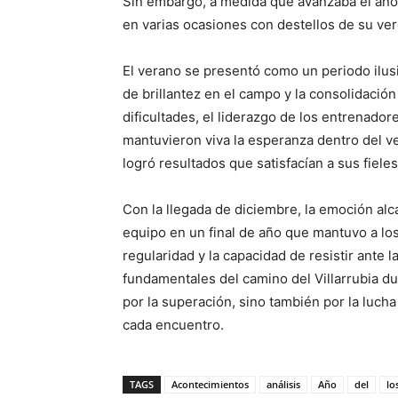
Sin embargo, a medida que avanzaba el año,
en varias ocasiones con destellos de su ver
El verano se presentó como un periodo ilus
de brillantez en el campo y la consolidación 
dificultades, el liderazgo de los entrenado
mantuvieron viva la esperanza dentro del ves
logró resultados que satisfacían a sus fiele
Con la llegada de diciembre, la emoción al
equipo en un final de año que mantuvo a lo
regularidad y la capacidad de resistir ante 
fundamentales del camino del Villarrubia d
por la superación, sino también por la lucha
cada encuentro.
TAGS
Acontecimientos
análisis
Año
del
lo