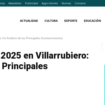
ensa
Newsletter
Publicidad
Apps móviles
Normas
Contacto
ACTUALIDAD
CULTURA
DEPORTE
EDUCACIÓN
: Un Análisis de los Principales Acontecimientos
025 en Villarrubiero:
 Principales