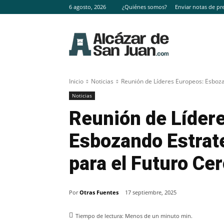
6 agosto, 2026
¿Quiénes somos?
Enviar notas de pr
Inicio
Noticias
Reunión de Líderes Europeos: Esboza
Noticias
Reunión de Líder
Esbozando Estrate
para el Futuro Ce
Por
Otras Fuentes
17 septiembre, 2025
Tiempo de lectura:
Menos de un minuto
min.