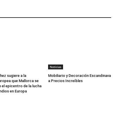
Noticias
ez sugiere a la
Mobiliario y Decoración Escandinava
ropea que Mallorca se
a Precios Increíbles
 el epicentro de la lucha
ndios en Europa