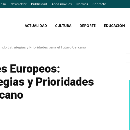
ensa
Newsletter
Publicidad
Apps móviles
Normas
Contacto
ACTUALIDAD
CULTURA
DEPORTE
EDUCACIÓN
ndo Estrategias y Prioridades para el Futuro Cercano
es Europeos:
gias y Prioridades
rcano