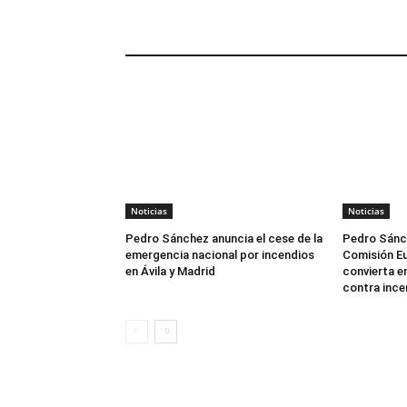
ARTÍCULOS RELACIONADOS
Noticias
Noticias
Pedro Sánchez anuncia el cese de la
Pedro Sánch
emergencia nacional por incendios
Comisión Eu
en Ávila y Madrid
convierta en
contra ince