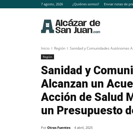
7 agosto, 2026
¿Quiénes somos?
Enviar notas de pr
Inicio
Región
Sanidad y Comunidades Autónomas Alc
Región
Sanidad y Comun
Alcanzan un Acuer
Acción de Salud 
un Presupuesto d
Por
Otras Fuentes
4 abril, 2025