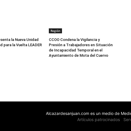
Región
senta la Nueva Unidad
CCOO Condena la Vigilancia y
d para la Vuelta LEADER
Presión a Trabajadores en Situación
de Incapacidad Temporal en el
Ayuntamiento de Mota del Cuervo
Alcazardesanjuan.com es un medio de Medio
Artículos patrocinados
Ser