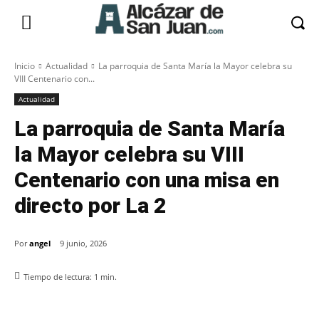
Inicio
Actualidad
La parroquia de Santa María la Mayor celebra su
VIII Centenario con...
Actualidad
La parroquia de Santa María
la Mayor celebra su VIII
Centenario con una misa en
directo por La 2
Por
angel
9 junio, 2026
Tiempo de lectura:
1
min.
Facebook
X
Pinterest
WhatsApp