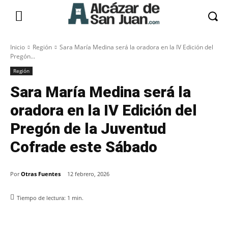
Inicio
Región
Sara María Medina será la oradora en la IV Edición del
Pregón...
Región
Sara María Medina será la
oradora en la IV Edición del
Pregón de la Juventud
Cofrade este Sábado
Por
Otras Fuentes
12 febrero, 2026
Tiempo de lectura:
1
min.
Facebook
X
Pinterest
WhatsApp