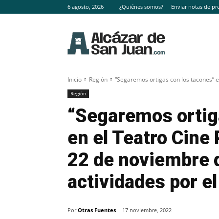
6 agosto, 2026
¿Quiénes somos?
Enviar notas de pr
Inicio
Región
“Segaremos ortigas con los tacones” en
Región
“Segaremos ortig
en el Teatro Cine 
22 de noviembre d
actividades por e
Por
Otras Fuentes
17 noviembre, 2022