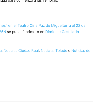
ividad dará comienzo a las 19 horas.
es” en el Teatro Cine Paz de Miguelturra el 22 de
 25N
se publicó primero en
Diario de Castilla-la
a
,
Noticias Ciudad Real
,
Noticias Toledo
o
Noticias de
WhatsApp