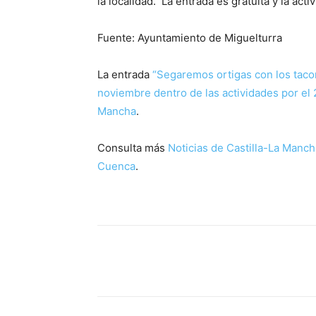
la localidad. La entrada es gratuita y la act
Fuente: Ayuntamiento de Miguelturra
La entrada
“Segaremos ortigas con los tacon
noviembre dentro de las actividades por el
Mancha
.
Consulta más
Noticias de Castilla-La Manch
Cuenca
.
Facebook
X
Pinterest