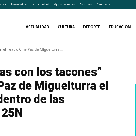
ensa
Newsletter
Publicidad
Apps móviles
Normas
Contacto
ACTUALIDAD
CULTURA
DEPORTE
EDUCACIÓN
 el Teatro Cine Paz de Miguelturra...
as con los tacones”
Paz de Miguelturra el
entro de las
l 25N