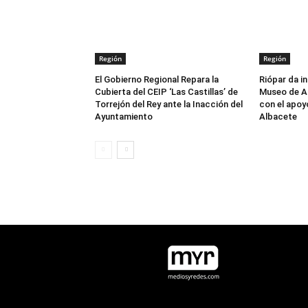
Región
Región
El Gobierno Regional Repara la
Riópar da in
Cubierta del CEIP ‘Las Castillas’ de
Museo de Ar
Torrejón del Rey ante la Inacción del
con el apoy
Ayuntamiento
Albacete