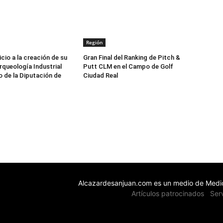
Región
icio a la creación de su
Gran Final del Ranking de Pitch &
queología Industrial
Putt CLM en el Campo de Golf
o de la Diputación de
Ciudad Real
Alcazardesanjuan.com es un medio de Medio
Artículos patrocinados
Ser