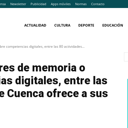
ensa
Newsletter
Publicidad
Apps móviles
Normas
Contacto
ACTUALIDAD
CULTURA
DEPORTE
EDUCACIÓN
e competencias digitales, entre las 80 actividades...
eres de memoria o
s digitales, entre las
e Cuenca ofrece a sus