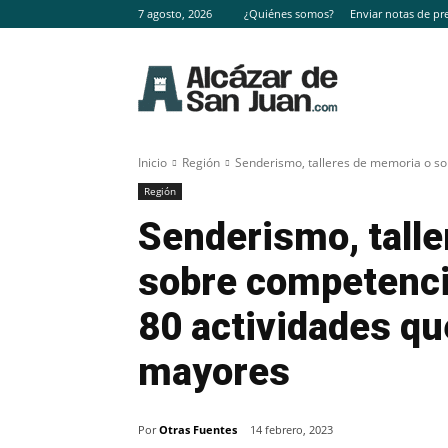
7 agosto, 2026
¿Quiénes somos?
Enviar notas de pr
Inicio
Región
Senderismo, talleres de memoria o sobr
Región
Senderismo, tall
sobre competencia
80 actividades qu
mayores
Por
Otras Fuentes
14 febrero, 2023