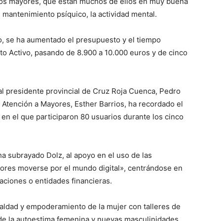
 los mayores, que están muchos de ellos en muy buena
l mantenimiento psíquico, la actividad mental.
io, se ha aumentado el presupuesto y el tiempo
o Activo, pasando de 8.900 a 10.000 euros y de cinco
al presidente provincial de Cruz Roja Cuenca, Pedro
y Atención a Mayores, Esther Barrios, ha recordado el
en el que participaron 80 usuarios durante los cinco
ha subrayado Dolz, al apoyo en el uso de las
ayores moverse por el mundo digital», centrándose en
raciones o entidades financieras.
ualdad y empoderamiento de la mujer con talleres de
de la autoestima femenina y nuevas masculinidades.