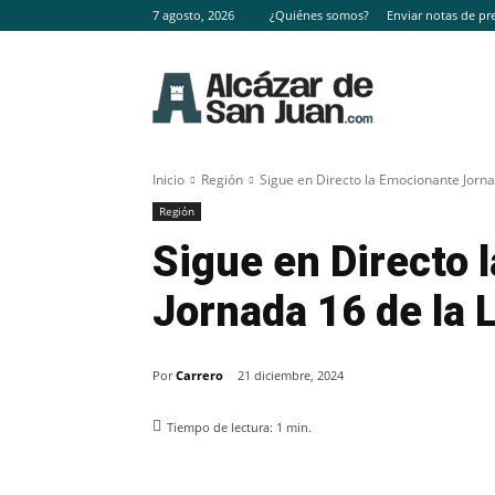
7 agosto, 2026
¿Quiénes somos?
Enviar notas de pr
Inicio
Región
Sigue en Directo la Emocionante Jornad
Región
Sigue en Directo 
Jornada 16 de la 
Por
Carrero
21 diciembre, 2024
Tiempo de lectura:
1
min.
Facebook
X
Pinterest