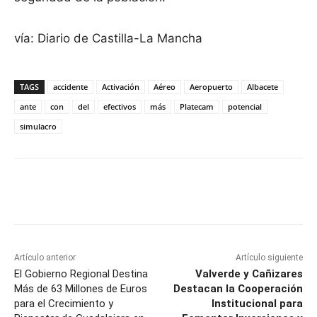
vía: Diario de Castilla-La Mancha
TAGS
accidente
Activación
Aéreo
Aeropuerto
Albacete
ante
con
del
efectivos
más
Platecam
potencial
simulacro
Facebook
X
Pinterest
WhatsApp
Artículo anterior
Artículo siguiente
El Gobierno Regional Destina
Valverde y Cañizares
Más de 63 Millones de Euros
Destacan la Cooperación
para el Crecimiento y
Institucional para