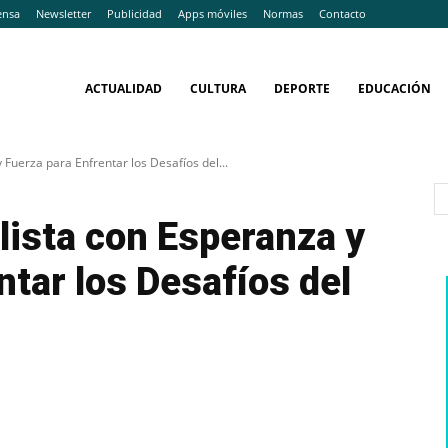
ensa
Newsletter
Publicidad
Apps móviles
Normas
Contacto
ACTUALIDAD
CULTURA
DEPORTE
EDUCACIÓN
Fuerza para Enfrentar los Desafíos del...
lista con Esperanza y
ntar los Desafíos del