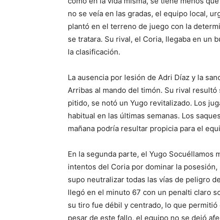
como en la vida misma, se tiene menos que
no se veía en las gradas, el equipo local, u
plantó en el terreno de juego con la determ
se tratara. Su rival, el Coria, llegaba en 
la clasificación.
La ausencia por lesión de Adri Díaz y la san
Arribas al mando del timón. Su rival result
pitido, se notó un Yugo revitalizado. Los j
habitual en las últimas semanas. Los saque
mañana podría resultar propicia para el equ
En la segunda parte, el Yugo Socuéllamos m
intentos del Coria por dominar la posesión
supo neutralizar todas las vías de peligro d
llegó en el minuto 67 con un penalti claro 
su tiro fue débil y centrado, lo que permiti
pesar de este fallo, el equipo no se dejó afe