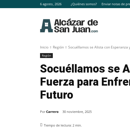
6 agosto, 2026
¿Quiénes somos?
Enviar notas de pr
Inicio
Región
Socuéllamos se Alista con Esperanza y 
Región
Socuéllamos se A
Fuerza para Enfre
Futuro
Por
Carrero
30 noviembre, 2025
Tiempo de lectura:
2
min.