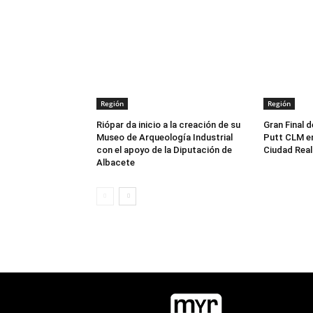
Región
Región
Riópar da inicio a la creación de su
Gran Final d
Museo de Arqueología Industrial
Putt CLM en
con el apoyo de la Diputación de
Ciudad Real
Albacete