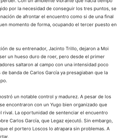
 perder. Con un ambiente vibrante que hacía tiempo
rgido por la necesidad de conseguir los tres puntos, se
inación de afrontar el encuentro como si de una final
un buen momento de forma, ocupando el tercer puesto en
ción de su entrenador, Jacinto Trillo, dejaron a Moi
ó ser un hueso duro de roer, pero desde el primer
ugadores saltaron al campo con una intensidad poco
s de banda de Carlos García ya presagiaban que la
ipo.
ostró un notable control y madurez. A pesar de los
, se encontraron con un Yugo bien organizado que
el rival. La oportunidad de sentenciar el encuentro
sobre Carlos García, que Legaz ejecutó. Sin embargo,
ó que el portero Loscos lo atrapara sin problemas. A
ctar.