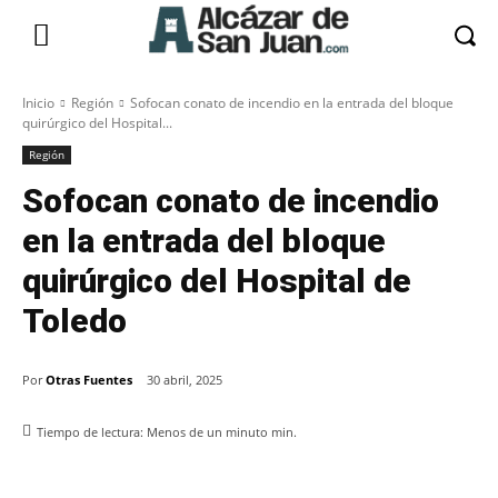
Inicio
Región
Sofocan conato de incendio en la entrada del bloque
quirúrgico del Hospital...
Región
Sofocan conato de incendio
en la entrada del bloque
quirúrgico del Hospital de
Toledo
Por
Otras Fuentes
30 abril, 2025
Tiempo de lectura:
Menos de un minuto
min.
Facebook
X
Pinterest
WhatsApp