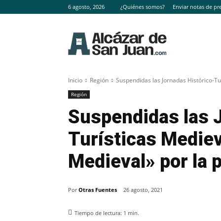
6 agosto, 2026
¿Quiénes somos?
Enviar notas de pr
Inicio
Región
Suspendidas las Jornadas Histórico-T
Región
Suspendidas las 
Turísticas Medie
Medieval» por la
Por
Otras Fuentes
26 agosto, 2021
Tiempo de lectura:
1
min.