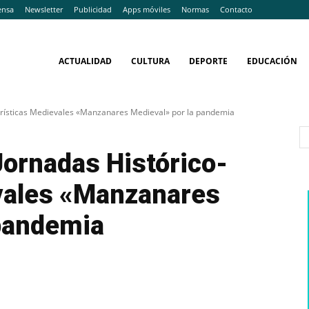
ensa
Newsletter
Publicidad
Apps móviles
Normas
Contacto
ACTUALIDAD
CULTURA
DEPORTE
EDUCACIÓN
urísticas Medievales «Manzanares Medieval» por la pandemia
Jornadas Histórico-
vales «Manzanares
 pandemia