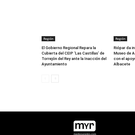
Región
Región
El Gobierno Regional Repara la
Riópar da in
Cubierta del CEIP ‘Las Castillas’ de
Museo de Ar
Torrejón del Rey ante la Inacción del
con el apoy
Ayuntamiento
Albacete