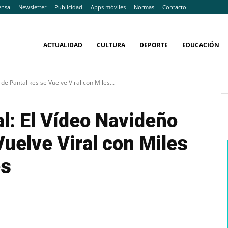
ensa
Newsletter
Publicidad
Apps móviles
Normas
Contacto
ACTUALIDAD
CULTURA
DEPORTE
EDUCACIÓN
e Pantalikes se Vuelve Viral con Miles...
l: El Vídeo Navideño
Vuelve Viral con Miles
es