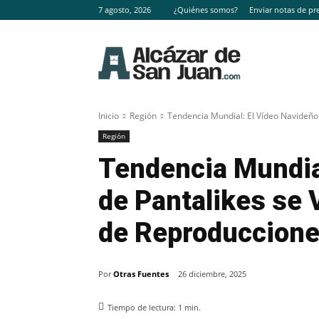
7 agosto, 2026
¿Quiénes somos?
Enviar notas de pr
Inicio
Región
Tendencia Mundial: El Vídeo Navideño d
Región
Tendencia Mundia
de Pantalikes se 
de Reproduccion
Por
Otras Fuentes
26 diciembre, 2025
Tiempo de lectura:
1
min.