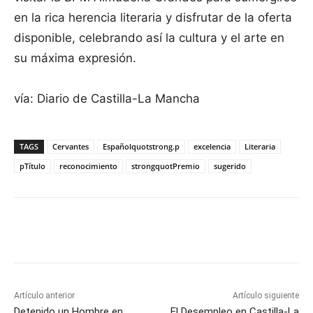
en la rica herencia literaria y disfrutar de la oferta
disponible, celebrando así la cultura y el arte en
su máxima expresión.
vía: Diario de Castilla-La Mancha
TAGS
Cervantes
Españolquotstrong.p
excelencia
Literaria
pTítulo
reconocimiento
strongquotPremio
sugerido
Facebook
X
Pinterest
WhatsApp
Artículo anterior
Artículo siguiente
Detenido un Hombre en
El Desempleo en Castilla-La