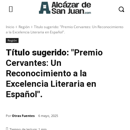
Inicio
Región
Título sugerido: "Premio Cervantes: Un Reconocimiento
a la Excelencia Literaria en Español".
Región
Título sugerido:
"Premio
Cervantes: Un
Reconocimiento a la
Excelencia Literaria en
Español"
.
Por
Otras Fuentes
6 mayo, 2025
Tiempo de lectura:
1
min.