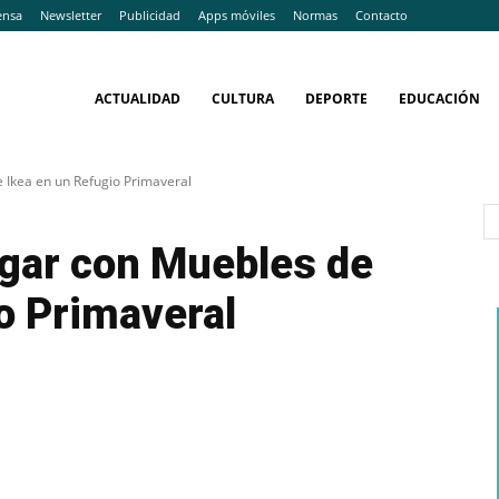
ensa
Newsletter
Publicidad
Apps móviles
Normas
Contacto
ACTUALIDAD
CULTURA
DEPORTE
EDUCACIÓN
 Ikea en un Refugio Primaveral
gar con Muebles de
o Primaveral
WhatsApp