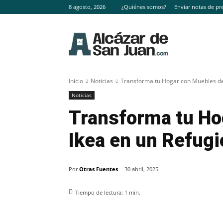
8 agosto, 2026
¿Quiénes somos?
Enviar notas de pr
Inicio
Noticias
Transforma tu Hogar con Muebles de
Noticias
Transforma tu Ho
Ikea en un Refugi
Por
Otras Fuentes
30 abril, 2025
Tiempo de lectura:
1
min.
Facebook
X
Pinterest