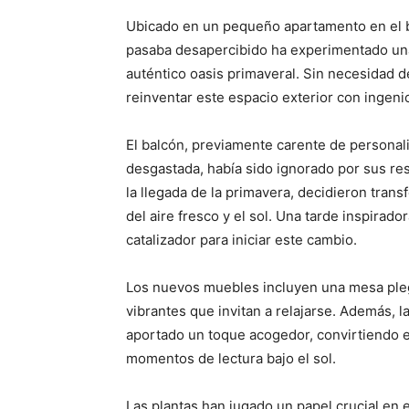
Ubicado en un pequeño apartamento en el bu
pasaba desapercibido ha experimentado una
auténtico oasis primaveral. Sin necesidad d
reinventar este espacio exterior con ingeni
El balcón, previamente carente de personali
desgastada, había sido ignorado por sus re
la llegada de la primavera, decidieron trans
del aire fresco y el sol. Una tarde inspirado
catalizador para iniciar este cambio.
Los nuevos muebles incluyen una mesa pleg
vibrantes que invitan a relajarse. Además, l
aportado un toque acogedor, convirtiendo el 
momentos de lectura bajo el sol.
Las plantas han jugado un papel crucial en 