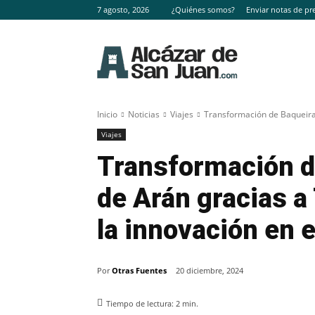
7 agosto, 2026
¿Quiénes somos?
Enviar notas de pr
Inicio
Noticias
Viajes
Transformación de Baqueira y
Viajes
Transformación de
de Arán gracias a 
la innovación en e
Por
Otras Fuentes
20 diciembre, 2024
Tiempo de lectura:
2
min.