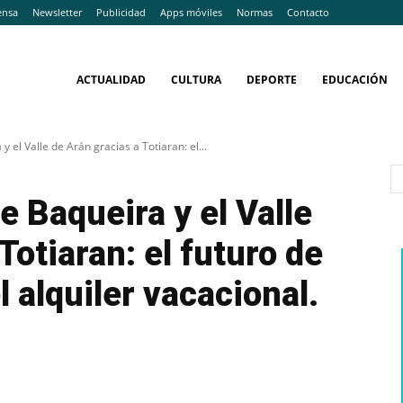
ensa
Newsletter
Publicidad
Apps móviles
Normas
Contacto
ACTUALIDAD
CULTURA
DEPORTE
EDUCACIÓN
 el Valle de Arán gracias a Totiaran: el...
 Baqueira y el Valle
Totiaran: el futuro de
l alquiler vacacional.