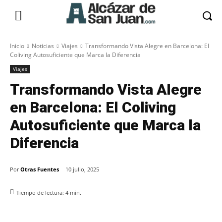
Inicio
Noticias
Viajes
Transformando Vista Alegre en Barcelona: El
Coliving Autosuficiente que Marca la Diferencia
Viajes
Transformando Vista Alegre
en Barcelona: El Coliving
Autosuficiente que Marca la
Diferencia
Por
Otras Fuentes
10 julio, 2025
Tiempo de lectura:
4
min.
Facebook
X
Pinterest
WhatsApp