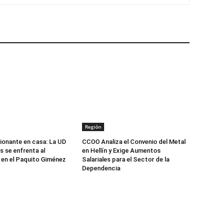
Región
onante en casa: La UD
CCOO Analiza el Convenio del Metal
 se enfrenta al
en Hellín y Exige Aumentos
en el Paquito Giménez
Salariales para el Sector de la
Dependencia