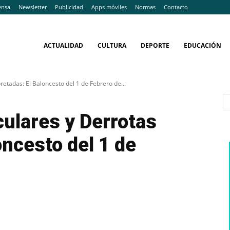
ensa
Newsletter
Publicidad
Apps móviles
Normas
Contacto
ACTUALIDAD
CULTURA
DEPORTE
EDUCACIÓN
etadas: El Baloncesto del 1 de Febrero de...
ulares y Derrotas
oncesto del 1 de