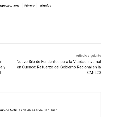
espectaculares
febrero
triunfos
WhatsApp
Artículo siguiente
l
Nuevo Silo de Fundentes para la Vialidad Invernal
a y
en Cuenca: Refuerzo del Gobierno Regional en la
l
CM-220
ario de Noticias de Alcázar de San Juan.