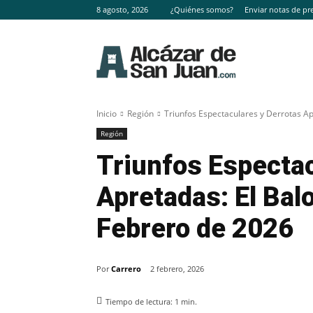
8 agosto, 2026
¿Quiénes somos?
Enviar notas de pr
Inicio
Región
Triunfos Espectaculares y Derrotas Apr
Región
Triunfos Espectac
Apretadas: El Bal
Febrero de 2026
Por
Carrero
2 febrero, 2026
Tiempo de lectura:
1
min.