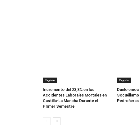
ARTÍCULOS RELACIONADOS
Región
Región
Incremento del 23,8% en los
Duelo emoci
Accidentes Laborales Mortales en
Socuéllamos
Castilla-La Mancha Durante el
Pedroñeras 
Primer Semestre