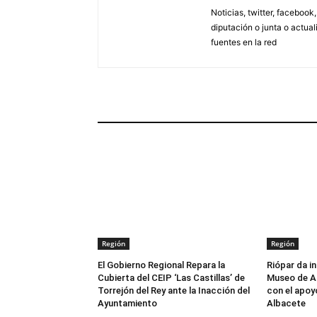
Noticias, twitter, facebook
diputación o junta o actua
fuentes en la red
ARTÍCULOS RELACIONADOS
Región
Región
El Gobierno Regional Repara la
Riópar da in
Cubierta del CEIP ‘Las Castillas’ de
Museo de Ar
Torrejón del Rey ante la Inacción del
con el apoy
Ayuntamiento
Albacete