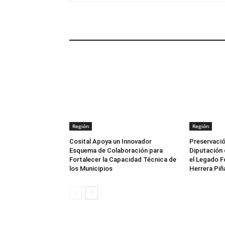
ARTÍCULOS RELACIONADOS
Región
Región
Cosital Apoya un Innovador
Preservació
Esquema de Colaboración para
Diputación 
Fortalecer la Capacidad Técnica de
el Legado F
los Municipios
Herrera Piñ