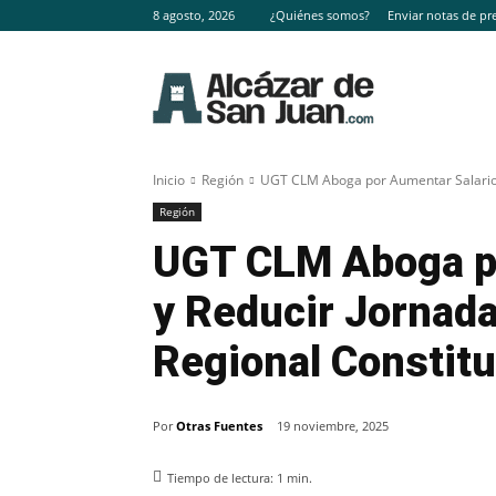
8 agosto, 2026
¿Quiénes somos?
Enviar notas de pr
Inicio
Región
UGT CLM Aboga por Aumentar Salarios 
Región
UGT CLM Aboga p
y Reducir Jornad
Regional Constit
Por
Otras Fuentes
19 noviembre, 2025
Tiempo de lectura:
1
min.