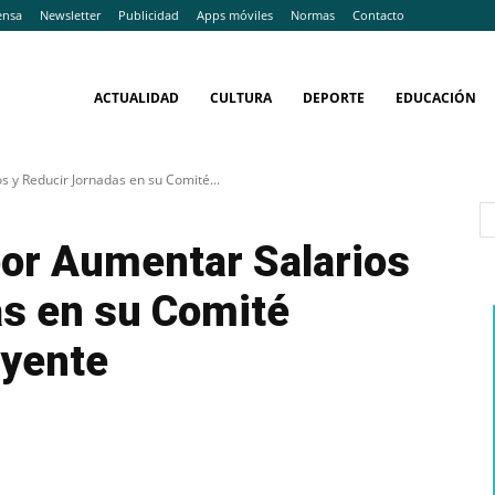
ensa
Newsletter
Publicidad
Apps móviles
Normas
Contacto
ACTUALIDAD
CULTURA
DEPORTE
EDUCACIÓN
y Reducir Jornadas en su Comité...
or Aumentar Salarios
as en su Comité
uyente