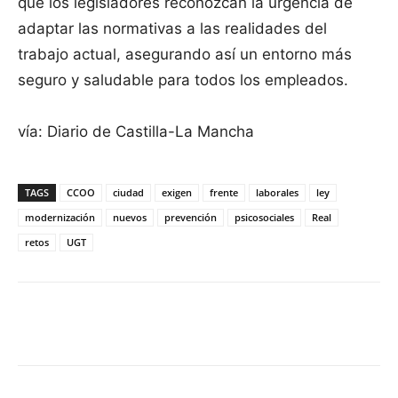
que los legisladores reconozcan la urgencia de
adaptar las normativas a las realidades del
trabajo actual, asegurando así un entorno más
seguro y saludable para todos los empleados.
vía: Diario de Castilla-La Mancha
TAGS
CCOO
ciudad
exigen
frente
laborales
ley
modernización
nuevos
prevención
psicosociales
Real
retos
UGT
Facebook
X
Pinterest
WhatsApp