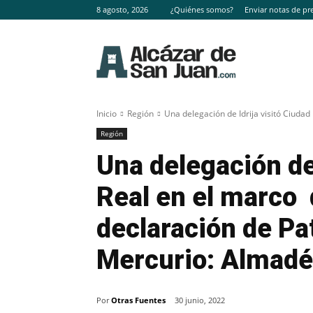
8 agosto, 2026
¿Quiénes somos?
Enviar notas de pr
Inicio
Región
Una delegación de Idrija visitó Ciudad 
Región
Una delegación de 
Real en el marco 
declaración de Pa
Mercurio: Almadén
Por
Otras Fuentes
30 junio, 2022