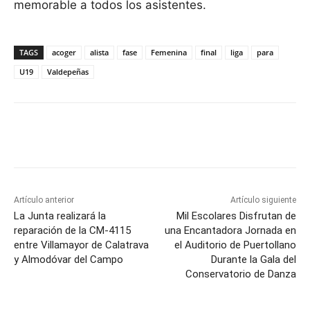
memorable a todos los asistentes.
TAGS
acoger
alista
fase
Femenina
final
liga
para
U19
Valdepeñas
Facebook
X
Pinterest
WhatsApp
Artículo anterior
Artículo siguiente
La Junta realizará la
Mil Escolares Disfrutan de
reparación de la CM-4115
una Encantadora Jornada en
entre Villamayor de Calatrava
el Auditorio de Puertollano
y Almodóvar del Campo
Durante la Gala del
Conservatorio de Danza