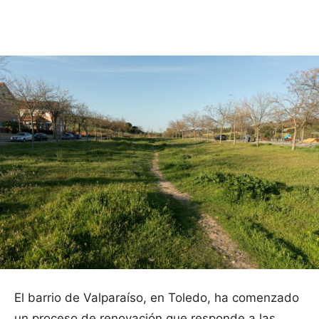
Facebook
X
Pinterest
WhatsApp
El barrio de Valparaíso, en Toledo, ha comenzado
un proceso de renovación que responde a las