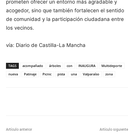
prometen ofrecer un entorno más agradable y
acogedor, sino que también fortalecen el sentido
de comunidad y la participación ciudadana entre
los vecinos.
vía: Diario de Castilla-La Mancha
TAGS
acompañado
árboles
con
INAUGURA
Multideporte
nueva
Patinaje
Picnic
pista
una
Valparaíso
zona
Facebook
X
Pinterest
WhatsApp
Artículo anterior
Artículo siguiente