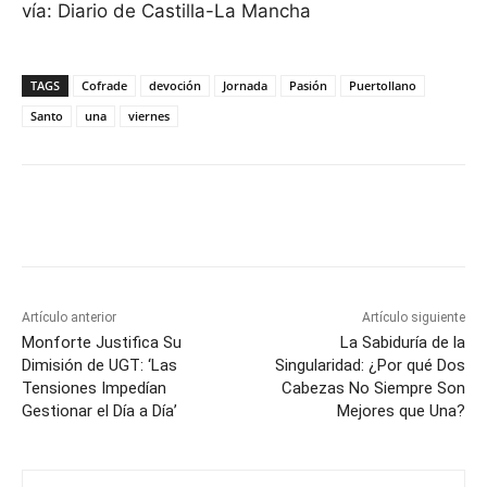
vía: Diario de Castilla-La Mancha
TAGS
Cofrade
devoción
Jornada
Pasión
Puertollano
Santo
una
viernes
Facebook
X
Pinterest
WhatsApp
Artículo anterior
Artículo siguiente
Monforte Justifica Su
La Sabiduría de la
Dimisión de UGT: ‘Las
Singularidad: ¿Por qué Dos
Tensiones Impedían
Cabezas No Siempre Son
Gestionar el Día a Día’
Mejores que Una?