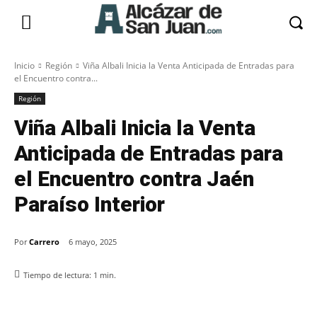
Inicio
Región
Viña Albali Inicia la Venta Anticipada de Entradas para
el Encuentro contra...
Región
Viña Albali Inicia la Venta
Anticipada de Entradas para
el Encuentro contra Jaén
Paraíso Interior
Por
Carrero
6 mayo, 2025
Tiempo de lectura:
1
min.
Facebook
X
Pinterest
WhatsApp