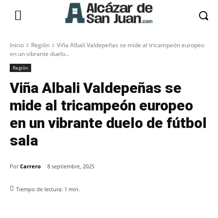
Inicio
Región
Viña Albali Valdepeñas se mide al tricampeón europeo
en un vibrante duelo...
Región
Viña Albali Valdepeñas se
mide al tricampeón europeo
en un vibrante duelo de fútbol
sala
Por
Carrero
8 septiembre, 2025
Tiempo de lectura:
1
min.
Facebook
X
Pinterest
WhatsApp