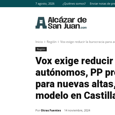
7 agosto, 2026
¿Quiénes somos?
Enviar notas de pr
Inicio
Región
Vox exige reducir la burocracia para 
Región
Vox exige reducir 
autónomos, PP pr
para nuevas altas
modelo en Castil
Por
Otras Fuentes
14 noviembre, 2024