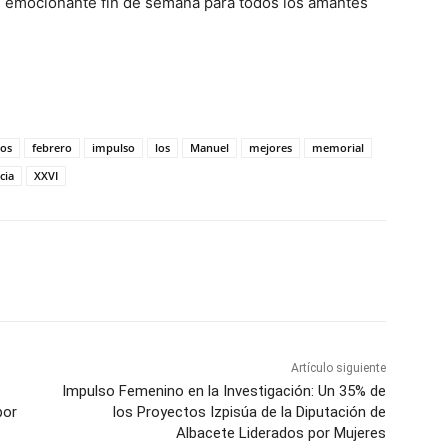
un emocionante fin de semana para todos los amantes
os
febrero
impulso
los
Manuel
mejores
memorial
cia
XXVI
WhatsApp
Artículo siguiente
Impulso Femenino en la Investigación: Un 35% de
por
los Proyectos Izpisúa de la Diputación de
Albacete Liderados por Mujeres