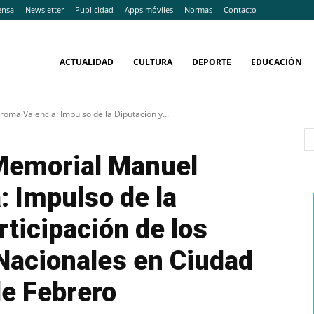
ensa
Newsletter
Publicidad
Apps móviles
Normas
Contacto
ACTUALIDAD
CULTURA
DEPORTE
EDUCACIÓN
oma Valencia: Impulso de la Diputación y...
 Memorial Manuel
 Impulso de la
rticipación de los
Nacionales en Ciudad
de Febrero