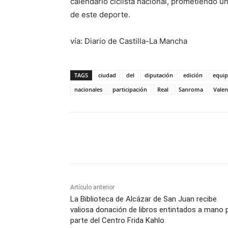
calendario ciclista nacional, prometiendo 
de este deporte.
vía: Diario de Castilla-La Mancha
TAGS
ciudad
del
diputación
edición
equip
nacionales
participación
Real
Sanroma
Valen
Facebook
X
Pinterest
Artículo anterior
La Biblioteca de Alcázar de San Juan recibe
valiosa donación de libros entintados a mano 
parte del Centro Frida Kahlo