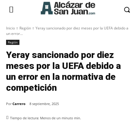
Inicio
Región
Yeray sancionado por diez meses por la UEFA debido a
un error...
Región
Yeray sancionado por diez
meses por la UEFA debido a
un error en la normativa de
competición
Por
Carrero
8 septiembre, 2025
Tiempo de lectura:
Menos de un minuto
min.
Facebook
X
Pinterest
WhatsApp