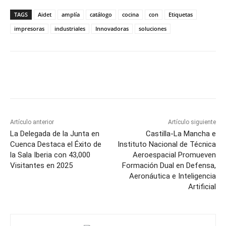
TAGS
Aidet
amplía
catálogo
cocina
con
Etiquetas
impresoras
industriales
Innovadoras
soluciones
Facebook
X
Pinterest
WhatsApp
Artículo anterior
Artículo siguiente
La Delegada de la Junta en
Castilla-La Mancha e
Cuenca Destaca el Éxito de
Instituto Nacional de Técnica
la Sala Iberia con 43,000
Aeroespacial Promueven
Visitantes en 2025
Formación Dual en Defensa,
Aeronáutica e Inteligencia
Artificial