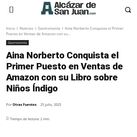
Inicio
Noticias
Gastronomía
Aina Norberto Conquista el Primer
Puesto en Ventas de Amazon con su...
Gastronomía
Aina Norberto Conquista el
Primer Puesto en Ventas de
Amazon con su Libro sobre
Niños Índigo
Por
Otras Fuentes
25 julio, 2025
Tiempo de lectura:
2
min.
Facebook
X
Pinterest
WhatsApp