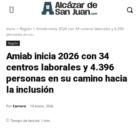
Inicio
Región
Amiab inicia 2026 con 34 centros laborales y 4.396
personas en su...
Región
Amiab inicia 2026 con 34
centros laborales y 4.396
personas en su camino hacia
la inclusión
Por
Carrero
14 enero, 2026
Tiempo de lectura:
1
min.
Facebook
X
Pinterest
WhatsApp