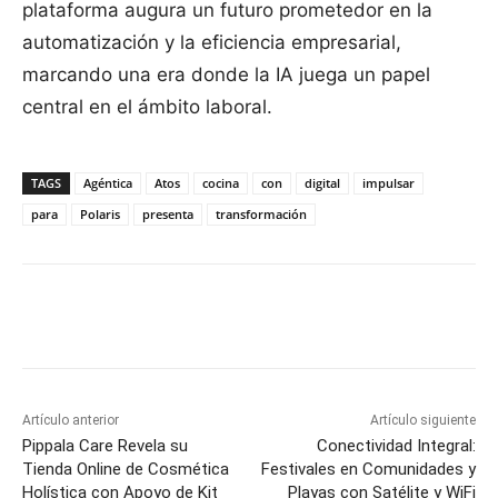
plataforma augura un futuro prometedor en la
automatización y la eficiencia empresarial,
marcando una era donde la IA juega un papel
central en el ámbito laboral.
TAGS
Agéntica
Atos
cocina
con
digital
impulsar
para
Polaris
presenta
transformación
Facebook
X
Pinterest
WhatsApp
Artículo anterior
Artículo siguiente
Pippala Care Revela su
Conectividad Integral:
Tienda Online de Cosmética
Festivales en Comunidades y
Holística con Apoyo de Kit
Playas con Satélite y WiFi