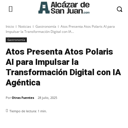
Inicio
Noticias
Gastronomía
Atos Presenta Atos Polaris AI para
Impulsar la Transformación Digital con IA...
Gastronomía
Atos Presenta Atos Polaris
AI para Impulsar la
Transformación Digital con IA
Agéntica
Por
Otras Fuentes
28 julio, 2025
Tiempo de lectura:
1
min.
Facebook
X
Pinterest
WhatsApp