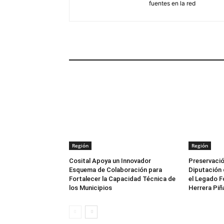
fuentes en la red
ARTÍCULOS RELACIONADOS
Región
Región
Cosital Apoya un Innovador
Preservació
Esquema de Colaboración para
Diputación 
Fortalecer la Capacidad Técnica de
el Legado F
los Municipios
Herrera Piñ