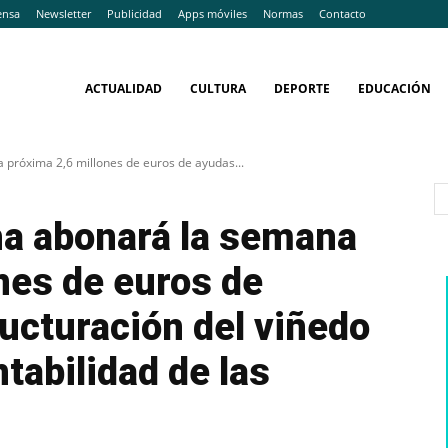
ensa
Newsletter
Publicidad
Apps móviles
Normas
Contacto
ACTUALIDAD
CULTURA
DEPORTE
EDUCACIÓN
 próxima 2,6 millones de euros de ayudas...
ha abonará la semana
nes de euros de
ructuración del viñedo
tabilidad de las