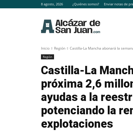
8 agosto, 2026
¿Quiénes somos?
Enviar notas de pr
Inicio
Región
Castilla-La Mancha abonará la semana
Región
Castilla-La Manc
próxima 2,6 millo
ayudas a la reest
potenciando la ren
explotaciones