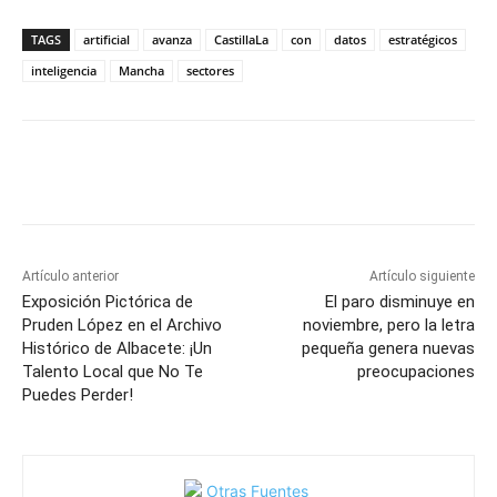
TAGS
artificial
avanza
CastillaLa
con
datos
estratégicos
inteligencia
Mancha
sectores
Facebook
X
Pinterest
WhatsApp
Artículo anterior
Artículo siguiente
Exposición Pictórica de
El paro disminuye en
Pruden López en el Archivo
noviembre, pero la letra
Histórico de Albacete: ¡Un
pequeña genera nuevas
Talento Local que No Te
preocupaciones
Puedes Perder!