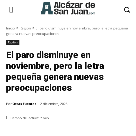
Inicio
Región
El paro disminuye en noviembre, pero la letra pequeña
genera nuevas preocupaciones
Región
El paro disminuye en
noviembre, pero la letra
pequeña genera nuevas
preocupaciones
Por
Otras Fuentes
2 diciembre, 2025
Tiempo de lectura:
2
min.
Facebook
X
Pinterest
WhatsApp