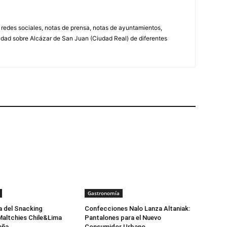
, redes sociales, notas de prensa, notas de ayuntamientos,
lidad sobre Alcázar de San Juan (Ciudad Real) de diferentes
Gastronomía
a del Snacking
Confecciones Nalo Lanza Altaniak:
Maltchies Chile&Lima
Pantalones para el Nuevo
aña
Consumidor Urbano