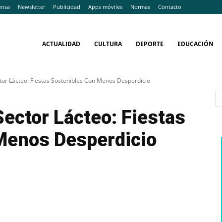
ensa
Newsletter
Publicidad
Apps móviles
Normas
Contacto
ACTUALIDAD
CULTURA
DEPORTE
EDUCACIÓN
or Lácteo: Fiestas Sostenibles Con Menos Desperdicio
ector Lácteo: Fiestas
Menos Desperdicio
WhatsApp