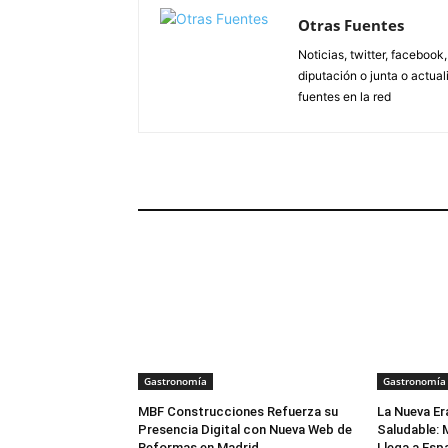
Otras Fuentes
Noticias, twitter, facebook
diputación o junta o actua
fuentes en la red
ARTÍCULOS RELACIONADOS
Gastronomía
Gastronomía
MBF Construcciones Refuerza su
La Nueva Er
Presencia Digital con Nueva Web de
Saludable: 
Reformas en Madrid
Llega a Esp