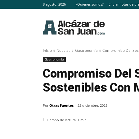
8 agosto, 2026
¿Quiénes somos?
Enviar notas de pr
Inicio
Noticias
Gastronomía
Compromiso Del Sect
Gastronomía
Compromiso Del S
Sostenibles Con 
Por
Otras Fuentes
22 diciembre, 2025
Tiempo de lectura:
1
min.
Facebook
X
Pinterest