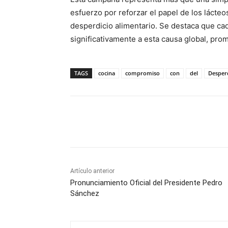
esfuerzo por reforzar el papel de los lácte
desperdicio alimentario. Se destaca que ca
significativamente a esta causa global, pr
TAGS
cocina
compromiso
con
del
Desper
Facebook
X
Pinterest
Artículo anterior
Pronunciamiento Oficial del Presidente Pedro
Sánchez