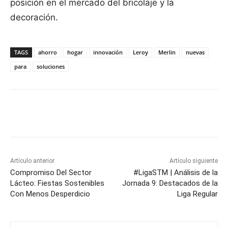
posición en el mercado del bricolaje y la
decoración.
TAGS
ahorro
hogar
innovación
Leroy
Merlin
nuevas
para
soluciones
Facebook
X
Pinterest
WhatsApp
Artículo anterior
Artículo siguiente
Compromiso Del Sector
#LigaSTM | Análisis de la
Lácteo: Fiestas Sostenibles
Jornada 9: Destacados de la
Con Menos Desperdicio
Liga Regular