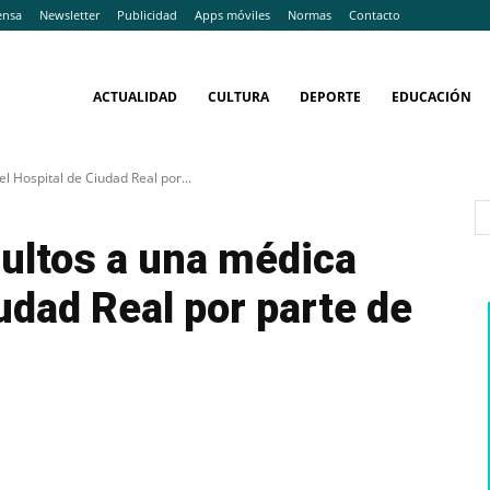
ensa
Newsletter
Publicidad
Apps móviles
Normas
Contacto
ACTUALIDAD
CULTURA
DEPORTE
EDUCACIÓN
l Hospital de Ciudad Real por...
ultos a una médica
udad Real por parte de