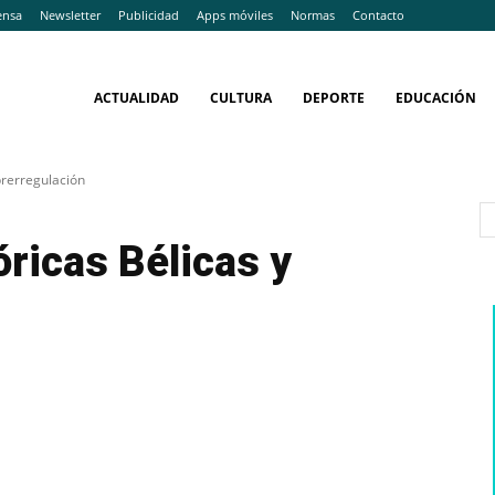
ensa
Newsletter
Publicidad
Apps móviles
Normas
Contacto
ACTUALIDAD
CULTURA
DEPORTE
EDUCACIÓN
brerregulación
óricas Bélicas y
WhatsApp