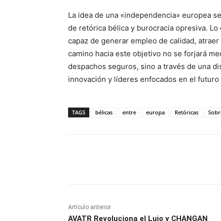
La idea de una «independencia» europea se
de retórica bélica y burocracia opresiva. L
capaz de generar empleo de calidad, atraer 
camino hacia este objetivo no se forjará m
despachos seguros, sino a través de una di
innovación y líderes enfocados en el futuro
TAGS
bélicas
entre
europa
Retóricas
Sobr
Facebook
X
Pinterest
Artículo anterior
AVATR Revoluciona el Lujo y CHANGAN