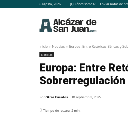
6 agosto, 2026
¿Quiénes somos?
Enviar notas de pr
Inicio
Noticias
Europa: Entre Retóricas Bélicas y So
Noticias
Europa: Entre Ret
Sobrerregulación
Por
Otras Fuentes
10 septiembre, 2025
Tiempo de lectura:
2
min.
Facebook
X
Pinterest