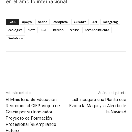
en el ámbito internacional.
TAGS
apoyo
cocina
completa
Cumbre
del
Dongfeng
ecológica
flota
G20
misión
recibe
reconocimiento
Sudáfrica
Facebook
X
Pinterest
WhatsApp
Artículo anterior
Artículo siguiente
El Ministerio de Educación
Lidl Inaugura una Planta que
Reconoce al CIFP Virgen de
Evoca la Magia y la Alegría de
Gracia por su Innovador
la Navidad
Proyecto de Formación
Profesional ‘REAmpliando
Futuro’