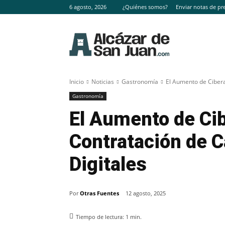
6 agosto, 2026
¿Quiénes somos?
Enviar notas de pr
Inicio
Noticias
Gastronomía
El Aumento de Cibera
Gastronomía
El Aumento de Ci
Contratación de C
Digitales
Por
Otras Fuentes
12 agosto, 2025
Tiempo de lectura:
1
min.