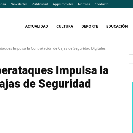
ensa
Newsletter
Publicidad
Apps móviles
Normas
Contacto
ACTUALIDAD
CULTURA
DEPORTE
EDUCACIÓN
taques Impulsa la Contratación de Cajas de Seguridad Digitales
berataques Impulsa la
ajas de Seguridad