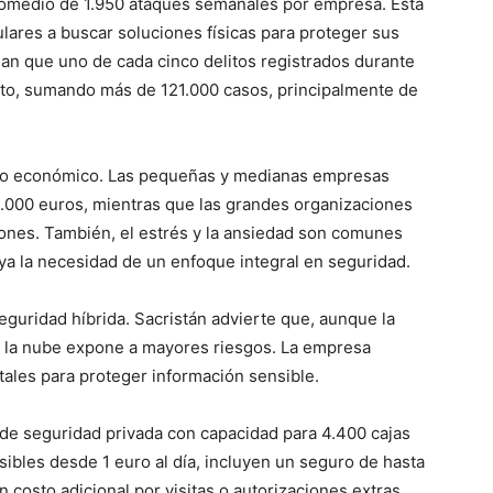
romedio de 1.950 ataques semanales por empresa. Esta
lares a buscar soluciones físicas para proteger sus
elan que uno de cada cinco delitos registrados durante
lito, sumando más de 121.000 casos, principalmente de
e lo económico. Las pequeñas y medianas empresas
.000 euros, mientras que las grandes organizaciones
lones. También, el estrés y la ansiedad son comunes
ya la necesidad de un enfoque integral en seguridad.
guridad híbrida. Sacristán advierte que, aunque la
de la nube expone a mayores riesgos. La empresa
tales para proteger información sensible.
de seguridad privada con capacidad para 4.400 cajas
ibles desde 1 euro al día, incluyen un seguro de hasta
 costo adicional por visitas o autorizaciones extras,