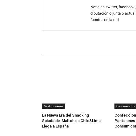
Noticias, twitter, facebook
diputación o junta o actua
fuentes en la red
ARTÍCULOS RELACIONADOS
Gastronomía
Gastronomía
La Nueva Era del Snacking
Confeccione
Saludable: Maltchies Chile&Lima
Pantalones 
Llega a España
Consumidor