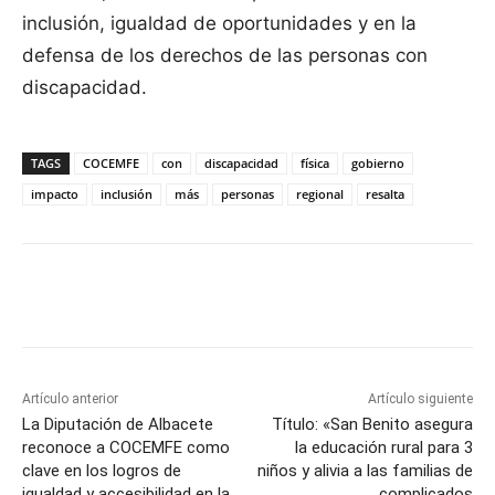
inclusión, igualdad de oportunidades y en la
defensa de los derechos de las personas con
discapacidad.
TAGS
COCEMFE
con
discapacidad
física
gobierno
impacto
inclusión
más
personas
regional
resalta
Facebook
X
Pinterest
WhatsApp
Artículo anterior
Artículo siguiente
La Diputación de Albacete
Título: «San Benito asegura
reconoce a COCEMFE como
la educación rural para 3
clave en los logros de
niños y alivia a las familias de
igualdad y accesibilidad en la
complicados