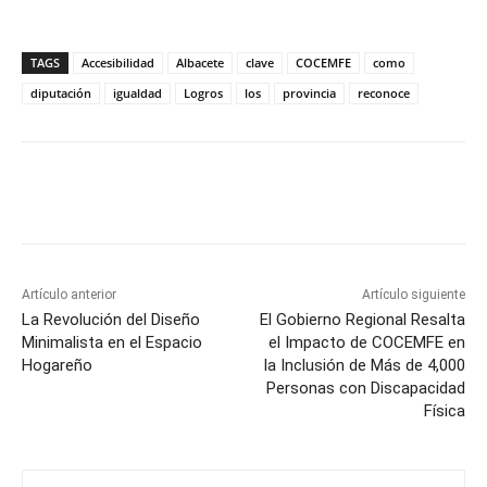
TAGS
Accesibilidad
Albacete
clave
COCEMFE
como
diputación
igualdad
Logros
los
provincia
reconoce
Facebook
X
Pinterest
WhatsApp
Artículo anterior
Artículo siguiente
La Revolución del Diseño
El Gobierno Regional Resalta
Minimalista en el Espacio
el Impacto de COCEMFE en
Hogareño
la Inclusión de Más de 4,000
Personas con Discapacidad
Física