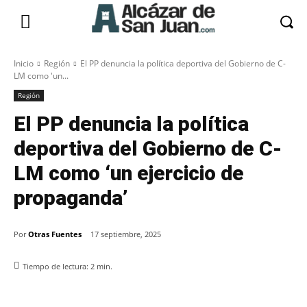
Inicio
Región
El PP denuncia la política deportiva del Gobierno de C-
LM como 'un...
Región
El PP denuncia la política
deportiva del Gobierno de C-
LM como ‘un ejercicio de
propaganda’
Por
Otras Fuentes
17 septiembre, 2025
Tiempo de lectura:
2
min.
Facebook
X
Pinterest
WhatsApp