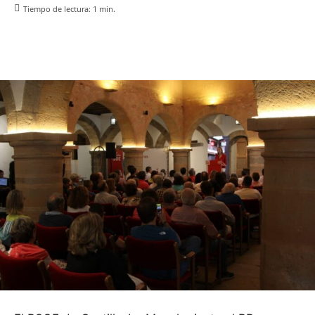
Tiempo de lectura:
1
min.
Facebook
X
Pinterest
WhatsApp