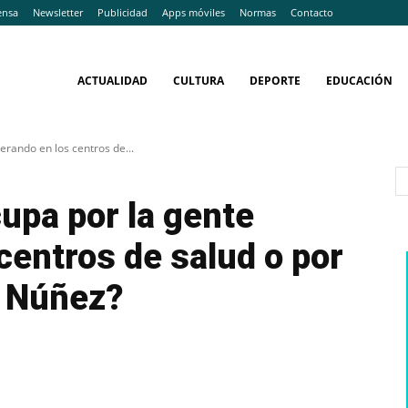
ensa
Newsletter
Publicidad
Apps móviles
Normas
Contacto
ACTUALIDAD
CULTURA
DEPORTE
EDUCACIÓN
erando en los centros de...
upa por la gente
centros de salud o por
e Núñez?