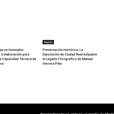
Región
ya un Innovador
Preservación Histórica: La
 Colaboración para
Diputación de Ciudad Real Adquiere
la Capacidad Técnica de
el Legado Fotográfico de Manuel
ios
Herrera Piña
Alcazardesanjuan.com es un medio de Medio