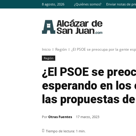
8 agosto, 2026
¿Quiénes somos?
Enviar notas de pr
Inicio
Región
¿El PSOE se preocupa por la gente esp
Región
¿El PSOE se preoc
esperando en los 
las propuestas d
Por
Otras Fuentes
17 marzo, 2023
Tiempo de lectura:
1
min.